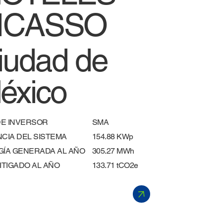
ICASSO
iudad de
éxico
DE INVERSOR
SMA
CIA DEL SISTEMA
154.88 KWp
ÍA GENERADA AL AÑO
305.27 MWh
MITIGADO AL AÑO
133.71 tCO2e