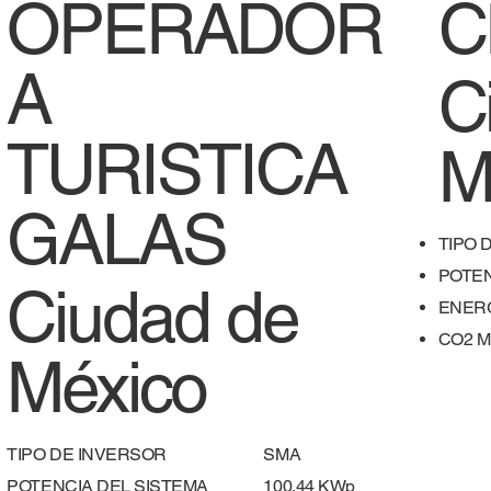
OPERADOR
C
A
C
TURISTICA
M
GALAS
TIPO 
POTEN
Ciudad de
ENERG
​CO2 
México
TIPO DE INVERSOR
SMA
POTENCIA DEL SISTEMA
100.44 KWp