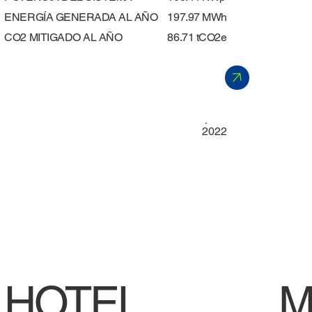
ENERGÍA GENERADA AL AÑO
197.97 MWh
​CO2 MITIGADO AL AÑO
86.71 tCO2e
2022
HOTEL
M