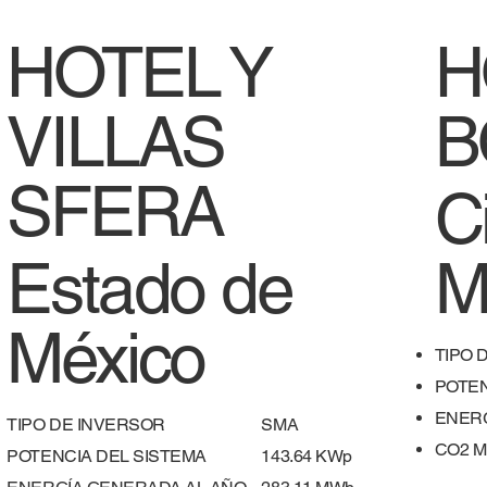
HOTEL Y
H
VILLAS
B
SFERA
C
Estado de
M
México
TIPO 
POTEN
ENERG
TIPO DE INVERSOR
SMA
​CO2 
POTENCIA DEL SISTEMA
143.64 KWp