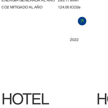
ENERGÍA GENERADA AL AÑO
283.11 MWh
​CO2 MITIGADO AL AÑO
124.00 tCO2e
2022
HOTEL
H