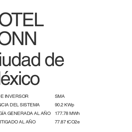
OTEL
ONN
iudad de
éxico
DE INVERSOR
SMA
CIA DEL SISTEMA
90.2 KWp
ÍA GENERADA AL AÑO
177.78 MWh
MITIGADO AL AÑO
77.87 tCO2e