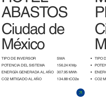
ABASTOS
P
Ciudad de
C
México
M
TIPO DE INVERSOR
SMA
TIPO 
POTENCIA DEL SISTEMA
156.24 KWp
POTEN
ENERGÍA GENERADA AL AÑO
307.95 MWh
ENERG
​CO2 MITIGADO AL AÑO
134.88 tCO2e
​CO2 