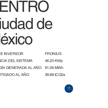
ENTRO
iudad de
éxico
DE INVERSOR
FRONIUS
CIA DEL SISTEMA
46.20 KWp
ÍA GENERADA AL AÑO
91.06 MWh
MITIGADO AL AÑO
39.88 tCO2e