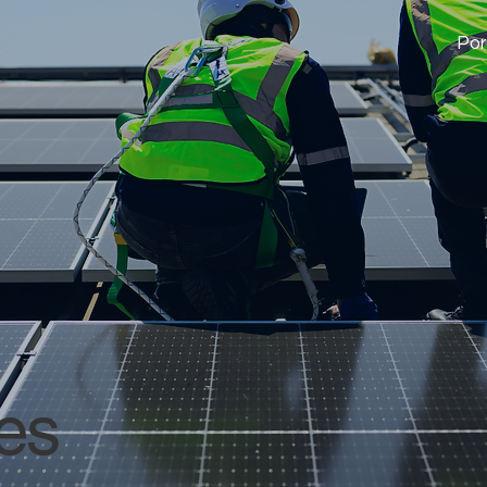
Por
es